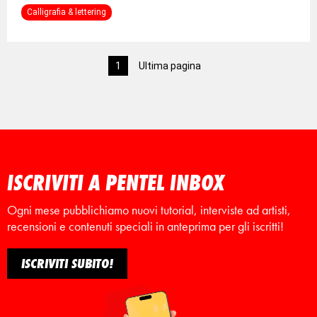
Calligrafia & lettering
1
Ultima pagina
ISCRIVITI A PENTEL INBOX
Ogni mese pubblichiamo nuovi tutorial, interviste ad artisti,
recensioni e contenuti speciali in anteprima per gli iscritti!
ISCRIVITI SUBITO!