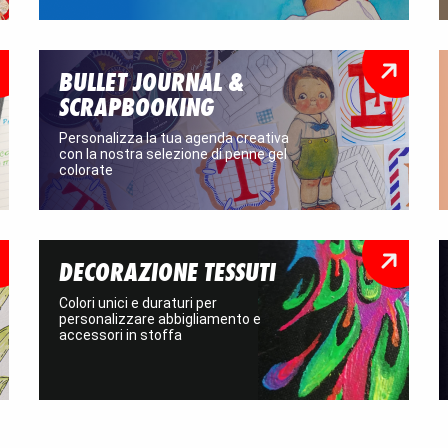
BULLET JOURNAL &
SCRAPBOOKING
Personalizza la tua agenda creativa
con la nostra selezione di penne gel
colorate
DECORAZIONE TESSUTI
Colori unici e duraturi per
personalizzare abbigliamento e
accessori in stoffa