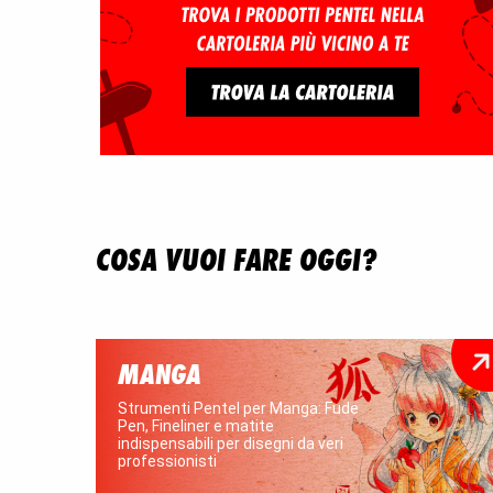
COSA VUOI FARE OGGI?
MANGA
Strumenti Pentel per Manga: Fude
Pen, Fineliner e matite
indispensabili per disegni da veri
professionisti