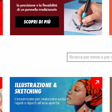
ILLUSTRAZIONE &
SKETCHING
L’essenziale per realizzare schizzi
rapidi o dipinti all’aria aperta