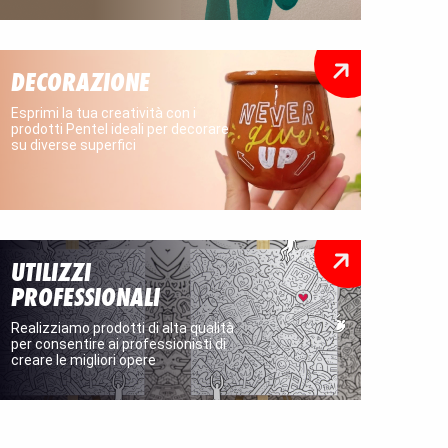
DECORAZIONE
Esprimi la tua creatività con i
prodotti Pentel ideali per decorare
su diverse superfici
UTILIZZI
PROFESSIONALI
Realizziamo prodotti di alta qualità
per consentire ai professionisti di
creare le migliori opere