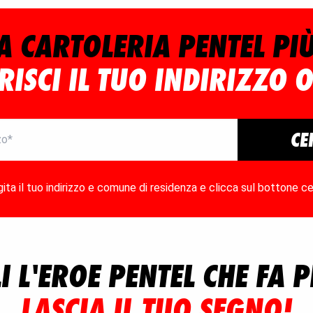
A CARTOLERIA PENTEL PIÙ
RISCI IL TUO INDIRIZZO 
CE
gita il tuo indirizzo e comune di residenza e clicca sul bottone ce
I L'EROE PENTEL CHE FA P
LASCIA IL TUO SEGNO!