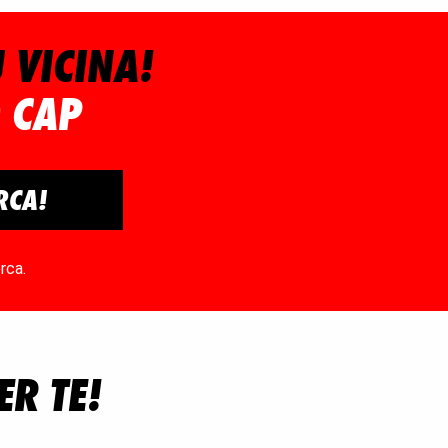
 VICINA!
O CAP
RCA!
rca.
ER TE!