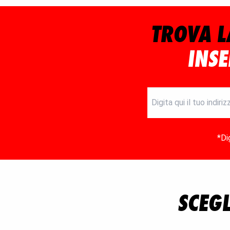
TROVA L
INSE
*Di
SCEGL