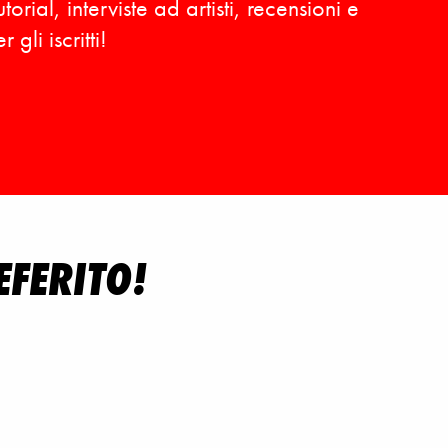
ial, interviste ad artisti, recensioni e
gli iscritti!
EFERITO!