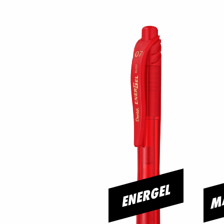
M
ENERGEL