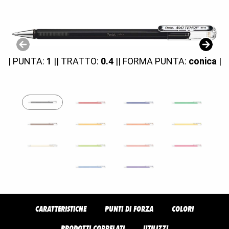
| PUNTA:
1
|
| TRATTO:
0.4
|
| FORMA PUNTA:
conica
|
CARATTERISTICHE
PUNTI DI FORZA
COLORI
PRODOTTI CORRELATI
UTILIZZI