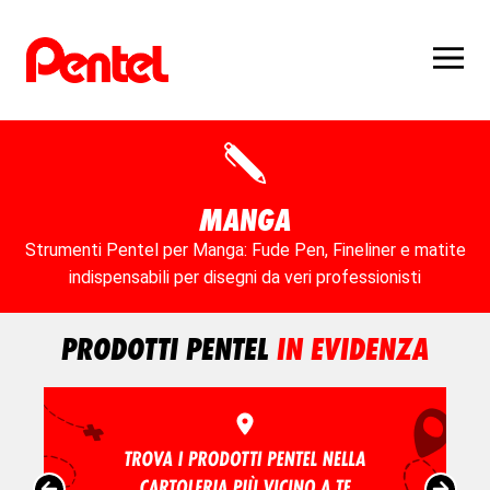
MANGA
Strumenti Pentel per Manga: Fude Pen, Fineliner e matite
indispensabili per disegni da veri professionisti
PRODOTTI PENTEL
IN EVIDENZA