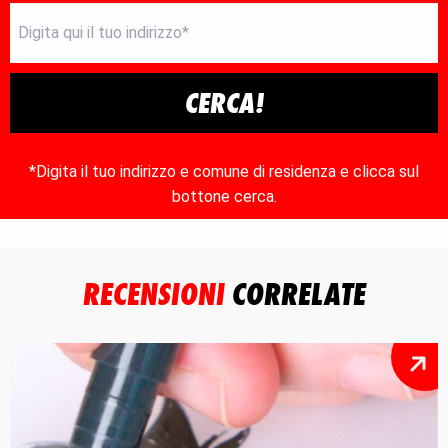
CERCA!
*Digita il tuo indirizzo e comune di residenza e clicca sul
bottone cerca.
RECENSIONI
CORRELATE