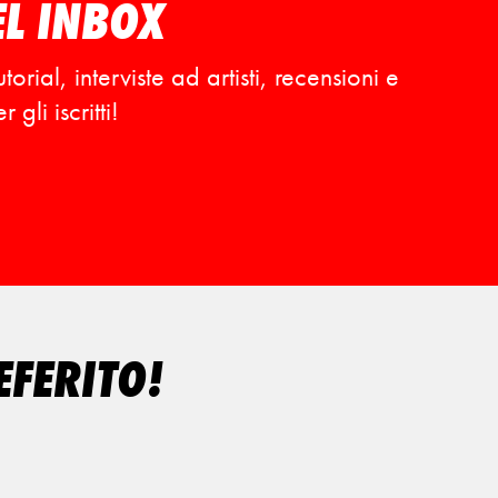
EL INBOX
ial, interviste ad artisti, recensioni e
gli iscritti!
EFERITO!