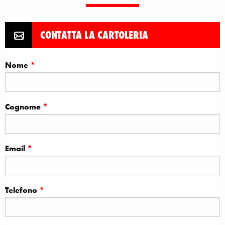
CONTATTA LA CARTOLERIA
Nome
*
Leave
this
field
blank
Cognome
*
Email
*
Telefono
*