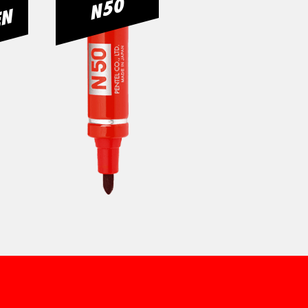
N50
N