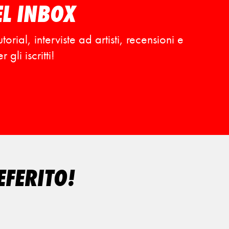
EL INBOX
ial, interviste ad artisti, recensioni e
gli iscritti!
EFERITO!