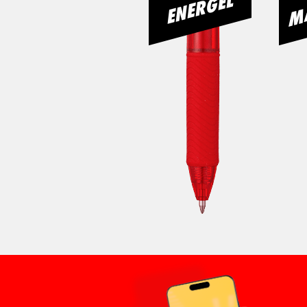
M
ENERGEL