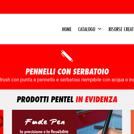
HOME
CATALOGO
RISORSE CREA
PENNELLI CON SERBATOIO
rush con punta a pennello e serbatoio riempibile con acqua o in
PRODOTTI PENTEL
IN EVIDENZA