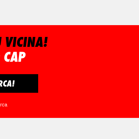
 VICINA!
O CAP
RCA!
rca.