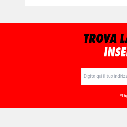
TROVA L
INSE
*Di