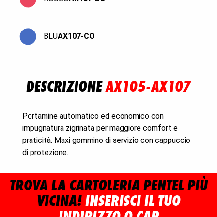
BLU
AX107-CO
DESCRIZIONE
AX105-AX107
Portamine automatico ed economico con
impugnatura zigrinata per maggiore comfort e
praticità. Maxi gommino di servizio con cappuccio
di protezione.
TROVA LA CARTOLERIA PENTEL PIÙ
VICINA!
INSERISCI IL TUO
INDIRIZZO O CAP